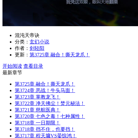
混沌天帝诀
分类：
玄幻小说
作者：
剑轻阳
更新：
第3725章 融合！撕天龙爪！
开始阅读
查看目录
最新章节
第3725章 融合！撕天龙爪！
第3724章 恶战！牛头马面！
第3723章 掌教龙飞！
第3722章 净天拂尘！焚元秘法！
第3721章 慈航医典！
第3720章 七色之毒！七种属性！
第3718章 一日期限！
第3718章 挡不住，也要挡！
第3717章 程天墉VS晏惊鸿！